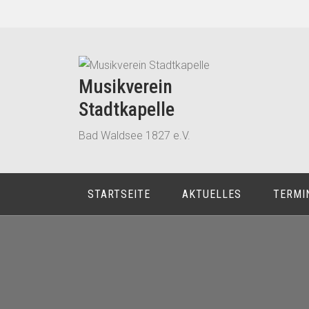
Zum
Inhalt
springen
Musikverein
Stadtkapelle
Bad Waldsee 1827 e.V.
STARTSEITE
AKTUELLES
TERMI