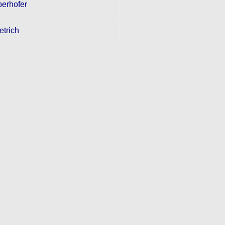
erhofer
etrich
erlach
Weiss
ld
obel