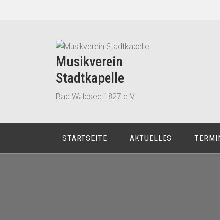
Zum
Inhalt
springen
Musikverein
Stadtkapelle
Bad Waldsee 1827 e.V.
STARTSEITE
AKTUELLES
TERMI