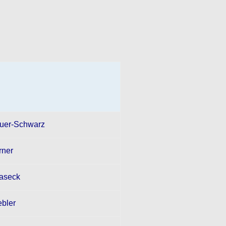
uer-Schwarz
rner
aseck
ebler