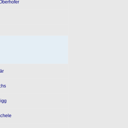
Oberhofer
är
chs
Sigg
ächele