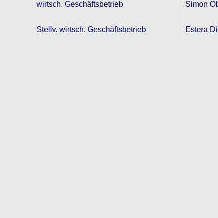
wirtsch. Geschäftsbetrieb
Simon Ob
Stellv. wirtsch. Geschäftsbetrieb
Estera Di
Aktive Musiker
Simone G
Joachim 
Fördernde Mitglieder
Sonja Wi
Stellv. Fördernde Mitglieder
Josef Str