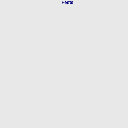
Feste
Aktive
Franz Gapp
Vorstand Fördernde Mitglieder
Dirigent
Fördernde