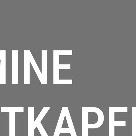
INE
TKAPE