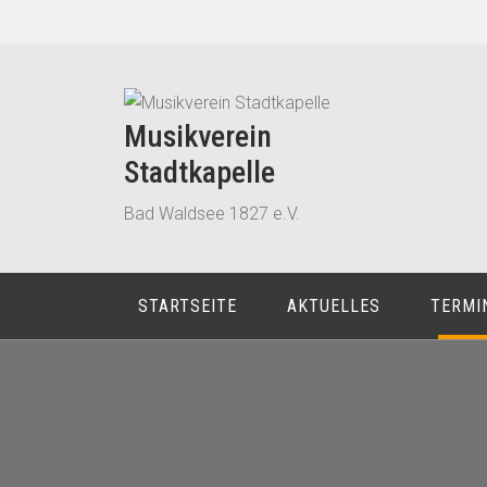
Zum
Inhalt
springen
Musikverein
Stadtkapelle
Bad Waldsee 1827 e.V.
STARTSEITE
AKTUELLES
TERMI