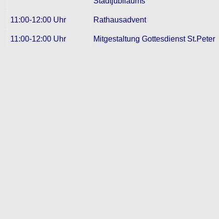
Stadtjubiläums
11:00-12:00 Uhr
Rathausadvent
11:00-12:00 Uhr
Mitgestaltung Gottesdienst St.Peter
Kontakt
MV Stadtkapelle Bad Waldsee e.V.
Postfach 1119
D- 88330 Bad Waldsee
Telefon: 07524 / 7345