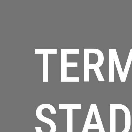
TERM
STAD