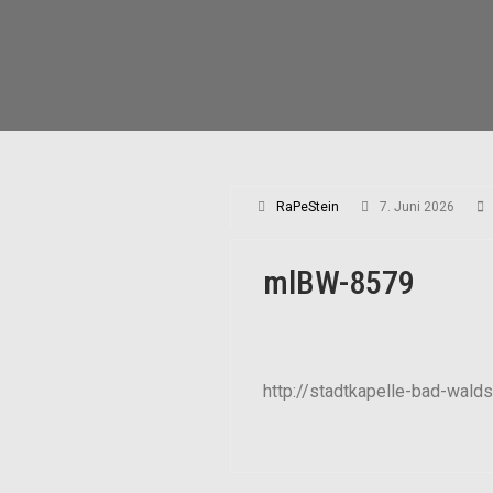
RaPeStein
7. Juni 2026
mlBW-8579
http://stadtkapelle-bad-wal