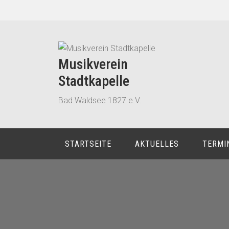
Zum
Inhalt
springen
Musikverein
Stadtkapelle
Bad Waldsee 1827 e.V.
STARTSEITE
AKTUELLES
TERMI